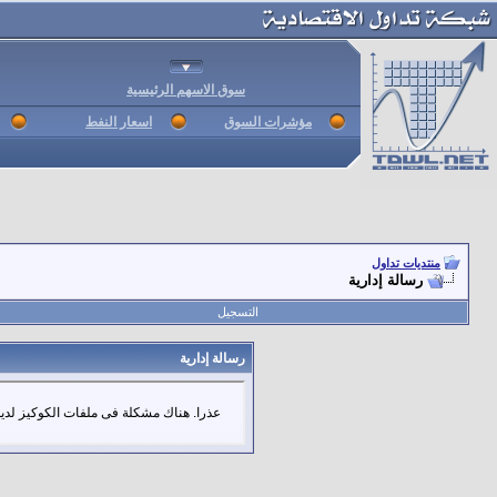
سوق الاسهم الرئيسية
مؤشرات السوق
اسعار النفط
منتديات تداول
رسالة إدارية
التسجيل
رسالة إدارية
عذرا. هناك مشكلة فى ملفات الكوكيز لديك