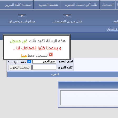
التسجيل
طلب كود تنشيط العضوية
تنشيط العضوية
استعادة كلمة المرور
دية
دليل مزودي المعلومات
مواقع غير مرخص لها
اء السوق
للتسجيل اضغط
هـنـا
اسم العضو
حفظ البيانات؟
كلمة المرور
التقويم