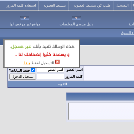
التسجيل
طلب كود تنشيط العضوية
تنشيط العضوية
استعادة كلمة المرور
دية
دليل مزودي المعلومات
مواقع غير مرخص لها
اء السوق
للتسجيل اضغط
هـنـا
اسم العضو
حفظ البيانات؟
كلمة المرور
التقويم