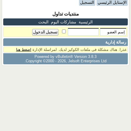
الإستايل الرئيسي
التسجيل
منتديات تداول
الرئيسية
مشاركات اليوم
البحث
رسالة إدارية
عذرا. هناك مشكلة فى ملفات الكوكيز لديك. لمراسلة الإدارة
اضغط هنا
Powered by vBulletin® Version 3.8.3
Copyright ©2000 - 2026, Jelsoft Enterprises Ltd.