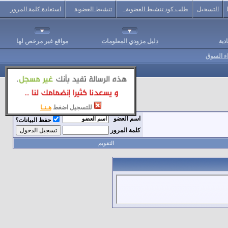
التسجيل
طلب كود تنشيط العضوية
تنشيط العضوية
استعادة كلمة المرور
دية
دليل مزودي المعلومات
مواقع غير مرخص لها
اء السوق
للتسجيل اضغط
هـنـا
اسم العضو
حفظ البيانات؟
كلمة المرور
التقويم