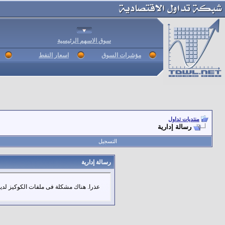
سوق الاسهم الرئيسية
مؤشرات السوق
اسعار النفط
منتديات تداول
رسالة إدارية
التسجيل
رسالة إدارية
عذرا. هناك مشكلة فى ملفات الكوكيز لديك