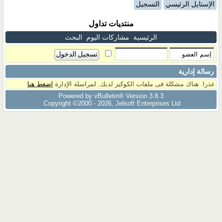
الإستايل الرئيسي
التسجيل
منتديات تداول
الرئيسية
مشاركات اليوم
البحث
رسالة إدارية
عذرا. هناك مشكلة فى ملفات الكوكيز لديك. لمراسلة الإدارة
اضغط هنا
Powered by vBulletin® Version 3.8.3
Copyright ©2000 - 2026, Jelsoft Enterprises Ltd.