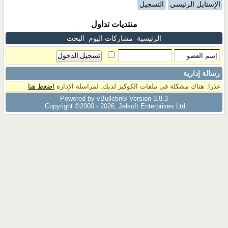
الإستايل الرئيسي
التسجيل
منتديات تداول
الرئيسية
مشاركات اليوم
البحث
رسالة إدارية
عذرا. هناك مشكلة فى ملفات الكوكيز لديك. لمراسلة الإدارة
اضغط هنا
Powered by vBulletin® Version 3.8.3
Copyright ©2000 - 2026, Jelsoft Enterprises Ltd.