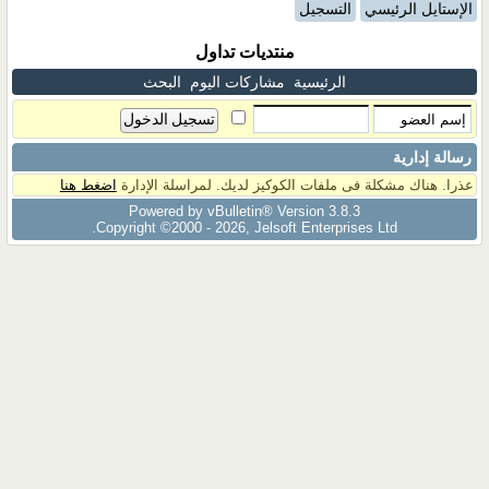
الإستايل الرئيسي
التسجيل
منتديات تداول
الرئيسية
مشاركات اليوم
البحث
رسالة إدارية
عذرا. هناك مشكلة فى ملفات الكوكيز لديك. لمراسلة الإدارة
اضغط هنا
Powered by vBulletin® Version 3.8.3
Copyright ©2000 - 2026, Jelsoft Enterprises Ltd.