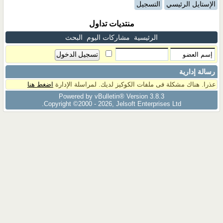
الإستايل الرئيسي
التسجيل
منتديات تداول
الرئيسية
مشاركات اليوم
البحث
رسالة إدارية
عذرا. هناك مشكلة فى ملفات الكوكيز لديك. لمراسلة الإدارة
اضغط هنا
Powered by vBulletin® Version 3.8.3
Copyright ©2000 - 2026, Jelsoft Enterprises Ltd.