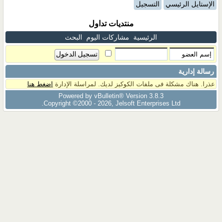
الإستايل الرئيسي
التسجيل
منتديات تداول
الرئيسية
مشاركات اليوم
البحث
رسالة إدارية
عذرا. هناك مشكلة فى ملفات الكوكيز لديك. لمراسلة الإدارة
اضغط هنا
Powered by vBulletin® Version 3.8.3
Copyright ©2000 - 2026, Jelsoft Enterprises Ltd.