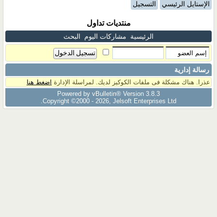
الإستايل الرئيسي
التسجيل
منتديات تداول
الرئيسية
مشاركات اليوم
البحث
رسالة إدارية
عذرا. هناك مشكلة فى ملفات الكوكيز لديك. لمراسلة الإدارة
اضغط هنا
Powered by vBulletin® Version 3.8.3
Copyright ©2000 - 2026, Jelsoft Enterprises Ltd.