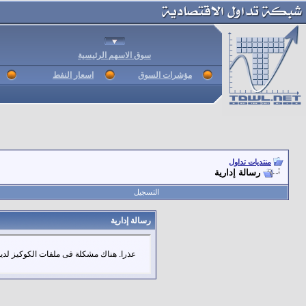
سوق الاسهم الرئيسية
مؤشرات السوق
اسعار النفط
منتديات تداول
رسالة إدارية
التسجيل
رسالة إدارية
عذرا. هناك مشكلة فى ملفات الكوكيز لديك