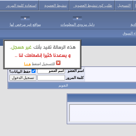
التسجيل
طلب كود تنشيط العضوية
تنشيط العضوية
استعادة كلمة المرور
دية
دليل مزودي المعلومات
مواقع غير مرخص لها
اء السوق
للتسجيل اضغط
هـنـا
اسم العضو
حفظ البيانات؟
كلمة المرور
التقويم