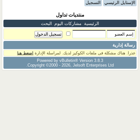
الإستايل الرئيسي
التسجيل
منتديات تداول
الرئيسية
مشاركات اليوم
البحث
رسالة إدارية
عذرا. هناك مشكلة فى ملفات الكوكيز لديك. لمراسلة الإدارة
اضغط هنا
Powered by vBulletin® Version 3.8.3
Copyright ©2000 - 2026, Jelsoft Enterprises Ltd.