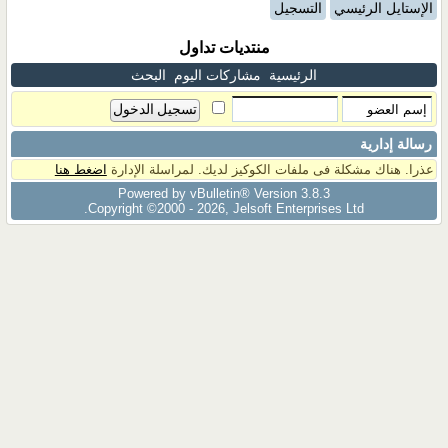
الإستايل الرئيسي
التسجيل
منتديات تداول
الرئيسية
مشاركات اليوم
البحث
رسالة إدارية
عذرا. هناك مشكلة فى ملفات الكوكيز لديك. لمراسلة الإدارة
اضغط هنا
Powered by vBulletin® Version 3.8.3
Copyright ©2000 - 2026, Jelsoft Enterprises Ltd.