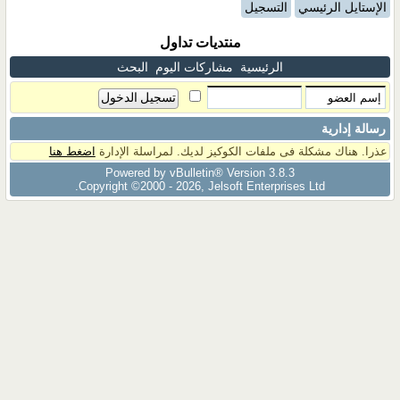
الإستايل الرئيسي
التسجيل
منتديات تداول
الرئيسية
مشاركات اليوم
البحث
رسالة إدارية
عذرا. هناك مشكلة فى ملفات الكوكيز لديك. لمراسلة الإدارة
اضغط هنا
Powered by vBulletin® Version 3.8.3
Copyright ©2000 - 2026, Jelsoft Enterprises Ltd.