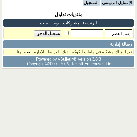
الإستايل الرئيسي
التسجيل
منتديات تداول
الرئيسية
مشاركات اليوم
البحث
رسالة إدارية
عذرا. هناك مشكلة فى ملفات الكوكيز لديك. لمراسلة الإدارة
اضغط هنا
Powered by vBulletin® Version 3.8.3
Copyright ©2000 - 2026, Jelsoft Enterprises Ltd.