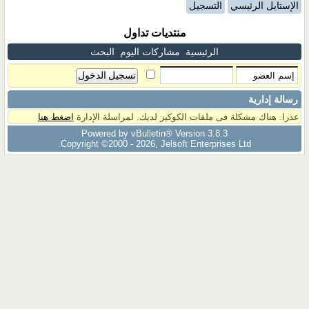
الإستايل الرئيسي
التسجيل
منتديات تداول
الرئيسية
مشاركات اليوم
البحث
رسالة إدارية
عذرا. هناك مشكلة فى ملفات الكوكيز لديك. لمراسلة الإدارة
اضغط هنا
Powered by vBulletin® Version 3.8.3
Copyright ©2000 - 2026, Jelsoft Enterprises Ltd.