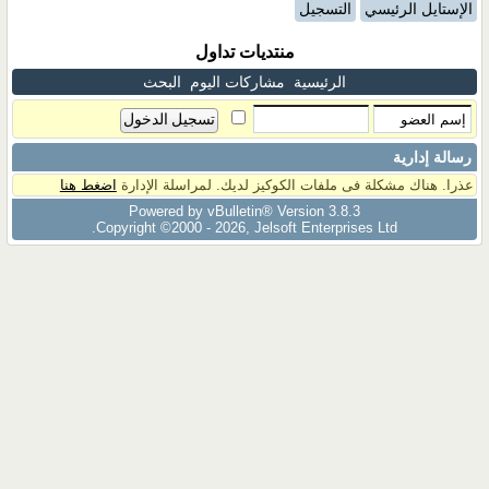
الإستايل الرئيسي
التسجيل
منتديات تداول
الرئيسية
مشاركات اليوم
البحث
رسالة إدارية
عذرا. هناك مشكلة فى ملفات الكوكيز لديك. لمراسلة الإدارة
اضغط هنا
Powered by vBulletin® Version 3.8.3
Copyright ©2000 - 2026, Jelsoft Enterprises Ltd.