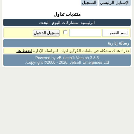
الإستايل الرئيسي
التسجيل
منتديات تداول
الرئيسية
مشاركات اليوم
البحث
رسالة إدارية
عذرا. هناك مشكلة فى ملفات الكوكيز لديك. لمراسلة الإدارة
اضغط هنا
Powered by vBulletin® Version 3.8.3
Copyright ©2000 - 2026, Jelsoft Enterprises Ltd.