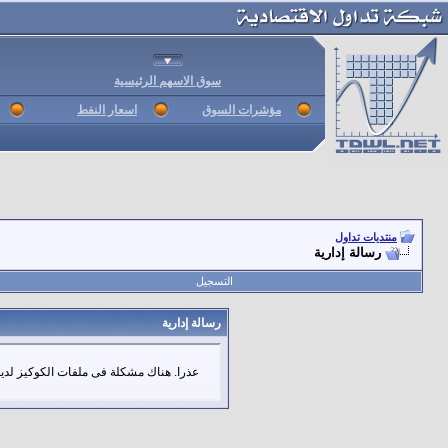
سوق الاسهم الرئيسية
مؤشرات السوق
اسعار النفط
منتديات تداول
رسالة إدارية
التسجيل
رسالة إدارية
عذرا. هناك مشكلة فى ملفات الكوكيز لديك