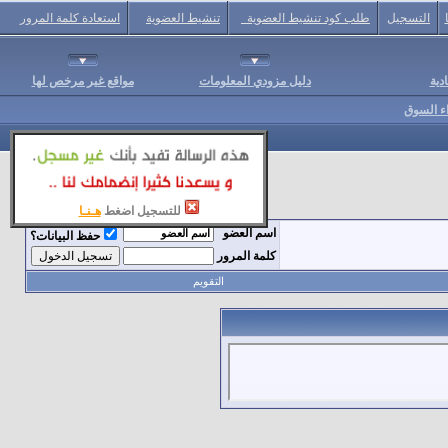
التسجيل
طلب كود تنشيط العضوية
تنشيط العضوية
استعادة كلمة المرور
دية
دليل مزودي المعلومات
مواقع غير مرخص لها
اء السوق
للتسجيل اضغط
هـنـا
اسم العضو
حفظ البيانات؟
كلمة المرور
التقويم