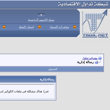
سوق الاسهم الرئيسية
مؤشرات السوق
اسعار النفط
منتديات تداول
رسالة إدارية
التسجيل
رسالة إدارية
عذرا. هناك مشكلة فى ملفات الكوكيز لديك