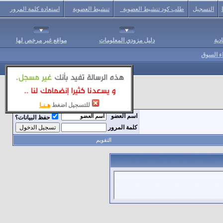
التسجيل
طلب كود تنشيط العضوية
تنشيط العضوية
استعادة كلمة المرور
دية
دليل مزودي المعلومات
مواقع غير مرخص لها
اء السوق
للتسجيل اضغط
هـنـا
اسم العضو
حفظ البيانات؟
كلمة المرور
التقويم