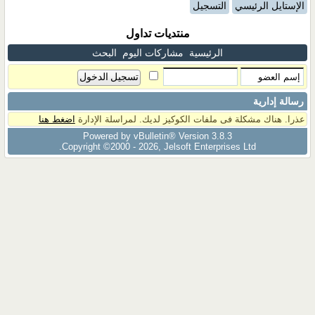
الإستايل الرئيسي
التسجيل
منتديات تداول
الرئيسية
مشاركات اليوم
البحث
رسالة إدارية
عذرا. هناك مشكلة فى ملفات الكوكيز لديك. لمراسلة الإدارة
اضغط هنا
Powered by vBulletin® Version 3.8.3
Copyright ©2000 - 2026, Jelsoft Enterprises Ltd.