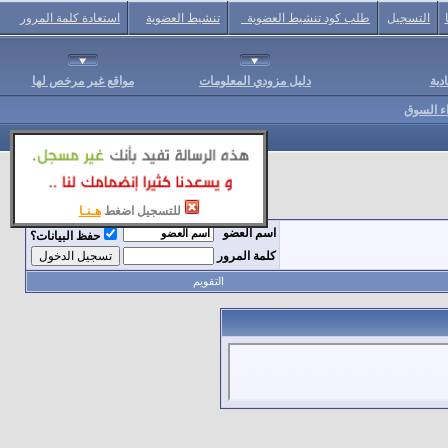
التسجيل
طلب كود تنشيط العضوية
تنشيط العضوية
استعادة كلمة المرور
دية
دليل مزودي المعلومات
مواقع غير مرخص لها
اء السوق
للتسجيل اضغط
هـنـا
اسم العضو
حفظ البيانات؟
كلمة المرور
التقويم