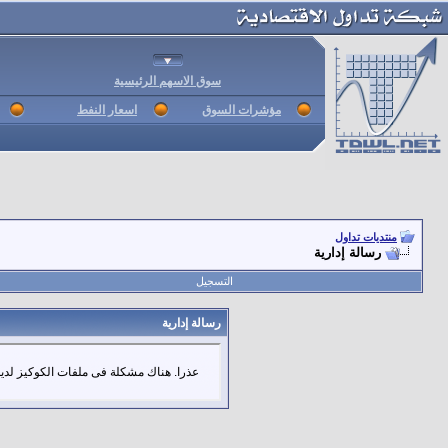
سوق الاسهم الرئيسية
مؤشرات السوق
اسعار النفط
منتديات تداول
رسالة إدارية
التسجيل
رسالة إدارية
عذرا. هناك مشكلة فى ملفات الكوكيز لديك