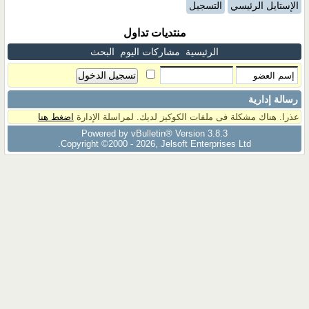
الإستايل الرئيسي
التسجيل
منتديات تداول
الرئيسية
مشاركات اليوم
البحث
رسالة إدارية
عذرا. هناك مشكلة فى ملفات الكوكيز لديك. لمراسلة الإدارة
اضغط هنا
Powered by vBulletin® Version 3.8.3
Copyright ©2000 - 2026, Jelsoft Enterprises Ltd.