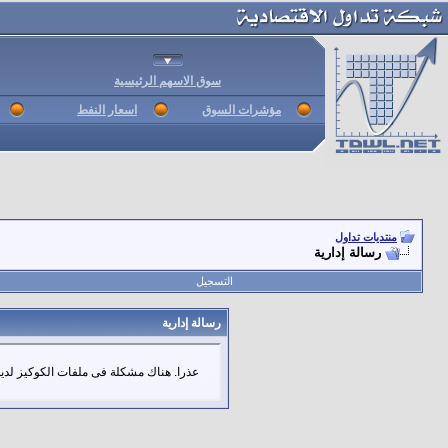
سوق الاسهم الرئيسية
مؤشرات السوق
اسعار النفط
منتديات تداول
رسالة إدارية
التسجيل
رسالة إدارية
عذرا. هناك مشكلة فى ملفات الكوكيز لديك