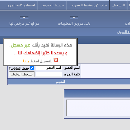
التسجيل
طلب كود تنشيط العضوية
تنشيط العضوية
استعادة كلمة المرور
دية
دليل مزودي المعلومات
مواقع غير مرخص لها
اء السوق
للتسجيل اضغط
هـنـا
اسم العضو
حفظ البيانات؟
كلمة المرور
التقويم