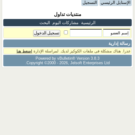
الإستايل الرئيسي
التسجيل
منتديات تداول
الرئيسية
مشاركات اليوم
البحث
رسالة إدارية
عذرا. هناك مشكلة فى ملفات الكوكيز لديك. لمراسلة الإدارة
اضغط هنا
Powered by vBulletin® Version 3.8.3
Copyright ©2000 - 2026, Jelsoft Enterprises Ltd.