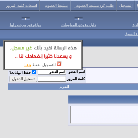
التسجيل
طلب كود تنشيط العضوية
تنشيط العضوية
استعادة كلمة المرور
دية
دليل مزودي المعلومات
مواقع غير مرخص لها
اء السوق
للتسجيل اضغط
هـنـا
اسم العضو
حفظ البيانات؟
كلمة المرور
التقويم