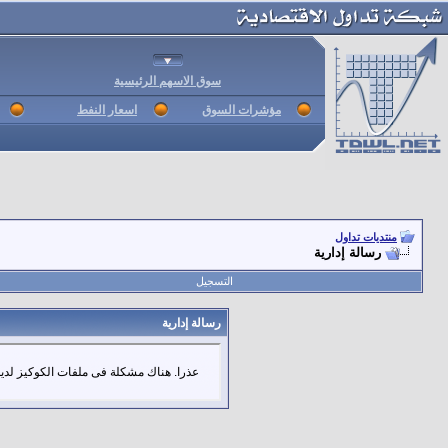
سوق الاسهم الرئيسية
مؤشرات السوق
اسعار النفط
منتديات تداول
رسالة إدارية
التسجيل
رسالة إدارية
عذرا. هناك مشكلة فى ملفات الكوكيز لديك