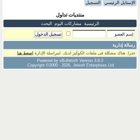
الإستايل الرئيسي
التسجيل
منتديات تداول
الرئيسية
مشاركات اليوم
البحث
رسالة إدارية
عذرا. هناك مشكلة فى ملفات الكوكيز لديك. لمراسلة الإدارة
اضغط هنا
Powered by vBulletin® Version 3.8.3
Copyright ©2000 - 2026, Jelsoft Enterprises Ltd.