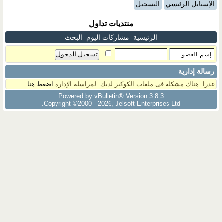
الإستايل الرئيسي
التسجيل
منتديات تداول
الرئيسية
مشاركات اليوم
البحث
رسالة إدارية
عذرا. هناك مشكلة فى ملفات الكوكيز لديك. لمراسلة الإدارة
اضغط هنا
Powered by vBulletin® Version 3.8.3
Copyright ©2000 - 2026, Jelsoft Enterprises Ltd.