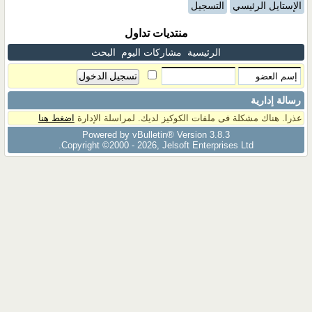
الإستايل الرئيسي
التسجيل
منتديات تداول
الرئيسية
مشاركات اليوم
البحث
رسالة إدارية
عذرا. هناك مشكلة فى ملفات الكوكيز لديك. لمراسلة الإدارة
اضغط هنا
Powered by vBulletin® Version 3.8.3
Copyright ©2000 - 2026, Jelsoft Enterprises Ltd.