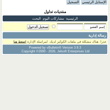
الإستايل الرئيسي
التسجيل
منتديات تداول
الرئيسية
مشاركات اليوم
البحث
رسالة إدارية
عذرا. هناك مشكلة فى ملفات الكوكيز لديك. لمراسلة الإدارة
اضغط هنا
Powered by vBulletin® Version 3.8.3
Copyright ©2000 - 2026, Jelsoft Enterprises Ltd.