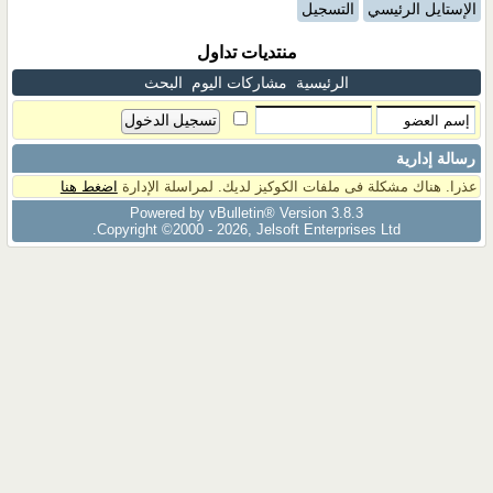
الإستايل الرئيسي
التسجيل
منتديات تداول
الرئيسية
مشاركات اليوم
البحث
رسالة إدارية
عذرا. هناك مشكلة فى ملفات الكوكيز لديك. لمراسلة الإدارة
اضغط هنا
Powered by vBulletin® Version 3.8.3
Copyright ©2000 - 2026, Jelsoft Enterprises Ltd.