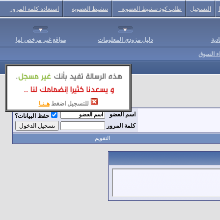
التسجيل
طلب كود تنشيط العضوية
تنشيط العضوية
استعادة كلمة المرور
دية
دليل مزودي المعلومات
مواقع غير مرخص لها
اء السوق
للتسجيل اضغط
هـنـا
اسم العضو
حفظ البيانات؟
كلمة المرور
التقويم