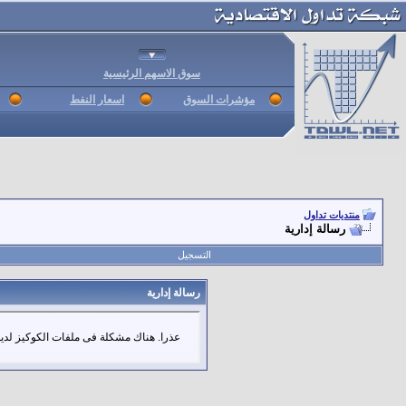
سوق الاسهم الرئيسية
مؤشرات السوق
اسعار النفط
منتديات تداول
رسالة إدارية
التسجيل
رسالة إدارية
عذرا. هناك مشكلة فى ملفات الكوكيز لديك