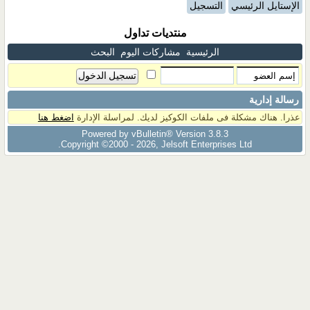
الإستايل الرئيسي
التسجيل
منتديات تداول
الرئيسية
مشاركات اليوم
البحث
رسالة إدارية
عذرا. هناك مشكلة فى ملفات الكوكيز لديك. لمراسلة الإدارة
اضغط هنا
Powered by vBulletin® Version 3.8.3
Copyright ©2000 - 2026, Jelsoft Enterprises Ltd.