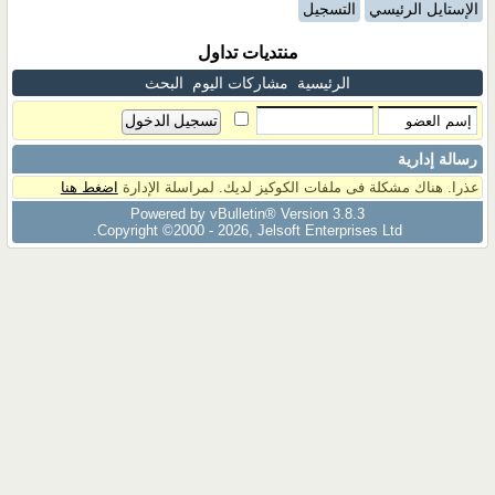
الإستايل الرئيسي
التسجيل
منتديات تداول
الرئيسية
مشاركات اليوم
البحث
رسالة إدارية
عذرا. هناك مشكلة فى ملفات الكوكيز لديك. لمراسلة الإدارة
اضغط هنا
Powered by vBulletin® Version 3.8.3
Copyright ©2000 - 2026, Jelsoft Enterprises Ltd.