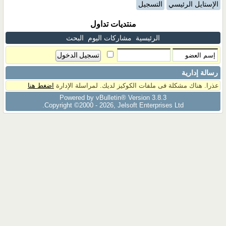
الإستايل الرئيسي
التسجيل
منتديات تداول
الرئيسية
مشاركات اليوم
البحث
رسالة إدارية
عذرا. هناك مشكلة فى ملفات الكوكيز لديك. لمراسلة الإدارة
اضغط هنا
Powered by vBulletin® Version 3.8.3
Copyright ©2000 - 2026, Jelsoft Enterprises Ltd.