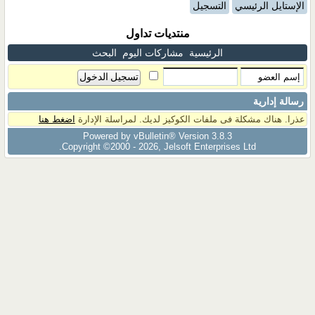
الإستايل الرئيسي
التسجيل
منتديات تداول
الرئيسية
مشاركات اليوم
البحث
رسالة إدارية
عذرا. هناك مشكلة فى ملفات الكوكيز لديك. لمراسلة الإدارة
اضغط هنا
Powered by vBulletin® Version 3.8.3
Copyright ©2000 - 2026, Jelsoft Enterprises Ltd.