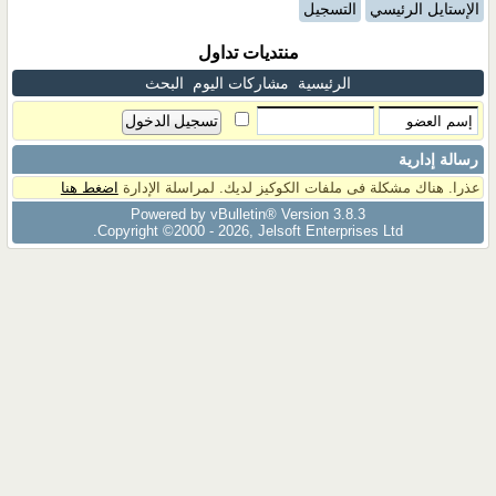
الإستايل الرئيسي
التسجيل
منتديات تداول
الرئيسية
مشاركات اليوم
البحث
رسالة إدارية
عذرا. هناك مشكلة فى ملفات الكوكيز لديك. لمراسلة الإدارة
اضغط هنا
Powered by vBulletin® Version 3.8.3
Copyright ©2000 - 2026, Jelsoft Enterprises Ltd.