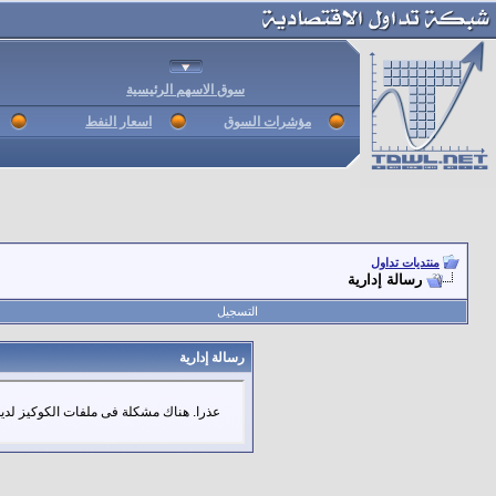
سوق الاسهم الرئيسية
مؤشرات السوق
اسعار النفط
منتديات تداول
رسالة إدارية
التسجيل
رسالة إدارية
عذرا. هناك مشكلة فى ملفات الكوكيز لديك