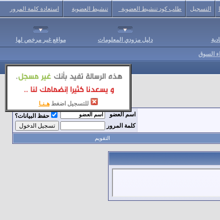
التسجيل
طلب كود تنشيط العضوية
تنشيط العضوية
استعادة كلمة المرور
دية
دليل مزودي المعلومات
مواقع غير مرخص لها
اء السوق
للتسجيل اضغط
هـنـا
اسم العضو
حفظ البيانات؟
كلمة المرور
التقويم