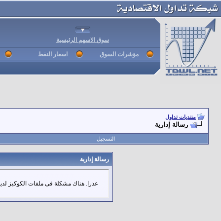
سوق الاسهم الرئيسية
مؤشرات السوق
اسعار النفط
منتديات تداول
رسالة إدارية
التسجيل
رسالة إدارية
عذرا. هناك مشكلة فى ملفات الكوكيز لديك