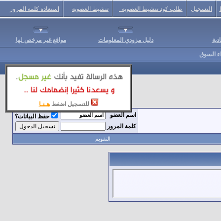
التسجيل
طلب كود تنشيط العضوية
تنشيط العضوية
استعادة كلمة المرور
دية
دليل مزودي المعلومات
مواقع غير مرخص لها
اء السوق
للتسجيل اضغط
هـنـا
اسم العضو
حفظ البيانات؟
كلمة المرور
التقويم