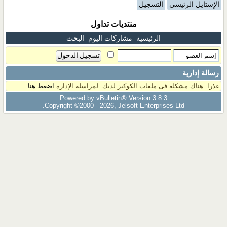
الإستايل الرئيسي
التسجيل
منتديات تداول
الرئيسية
مشاركات اليوم
البحث
رسالة إدارية
عذرا. هناك مشكلة فى ملفات الكوكيز لديك. لمراسلة الإدارة
اضغط هنا
Powered by vBulletin® Version 3.8.3
Copyright ©2000 - 2026, Jelsoft Enterprises Ltd.