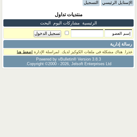
الإستايل الرئيسي
التسجيل
منتديات تداول
الرئيسية
مشاركات اليوم
البحث
رسالة إدارية
عذرا. هناك مشكلة فى ملفات الكوكيز لديك. لمراسلة الإدارة
اضغط هنا
Powered by vBulletin® Version 3.8.3
Copyright ©2000 - 2026, Jelsoft Enterprises Ltd.