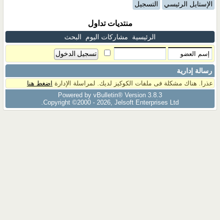
الإستايل الرئيسي
التسجيل
منتديات تداول
الرئيسية
مشاركات اليوم
البحث
رسالة إدارية
عذرا. هناك مشكلة فى ملفات الكوكيز لديك. لمراسلة الإدارة
اضغط هنا
Powered by vBulletin® Version 3.8.3
Copyright ©2000 - 2026, Jelsoft Enterprises Ltd.