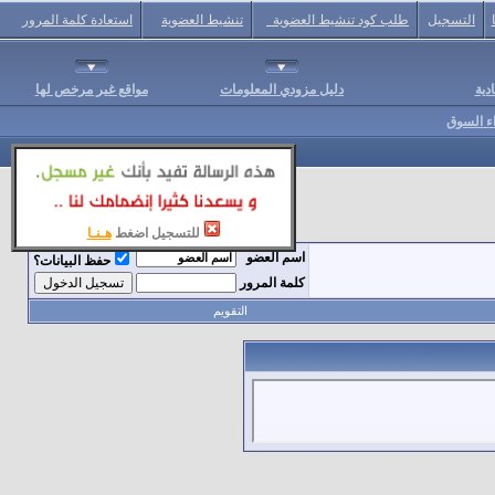
التسجيل
طلب كود تنشيط العضوية
تنشيط العضوية
استعادة كلمة المرور
دية
دليل مزودي المعلومات
مواقع غير مرخص لها
اء السوق
للتسجيل اضغط
هـنـا
اسم العضو
حفظ البيانات؟
كلمة المرور
التقويم