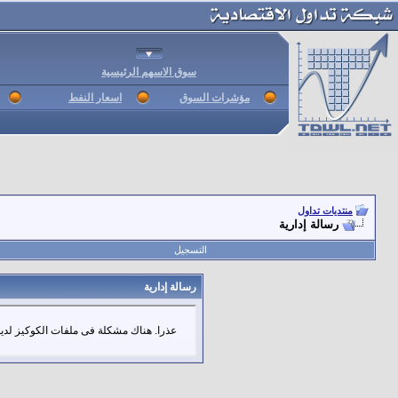
سوق الاسهم الرئيسية
مؤشرات السوق
اسعار النفط
منتديات تداول
رسالة إدارية
التسجيل
رسالة إدارية
عذرا. هناك مشكلة فى ملفات الكوكيز لديك