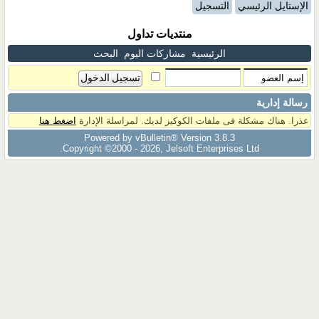
الإستايل الرئيسي
التسجيل
منتديات تداول
الرئيسية
مشاركات اليوم
البحث
رسالة إدارية
عذرا. هناك مشكلة فى ملفات الكوكيز لديك. لمراسلة الإدارة
اضغط هنا
Powered by vBulletin® Version 3.8.3
Copyright ©2000 - 2026, Jelsoft Enterprises Ltd.