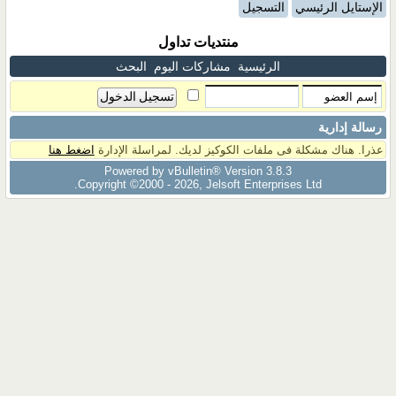
الإستايل الرئيسي
التسجيل
منتديات تداول
الرئيسية
مشاركات اليوم
البحث
رسالة إدارية
عذرا. هناك مشكلة فى ملفات الكوكيز لديك. لمراسلة الإدارة
اضغط هنا
Powered by vBulletin® Version 3.8.3
Copyright ©2000 - 2026, Jelsoft Enterprises Ltd.