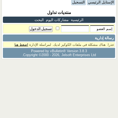
الإستايل الرئيسي
التسجيل
منتديات تداول
الرئيسية
مشاركات اليوم
البحث
رسالة إدارية
عذرا. هناك مشكلة فى ملفات الكوكيز لديك. لمراسلة الإدارة
اضغط هنا
Powered by vBulletin® Version 3.8.3
Copyright ©2000 - 2026, Jelsoft Enterprises Ltd.