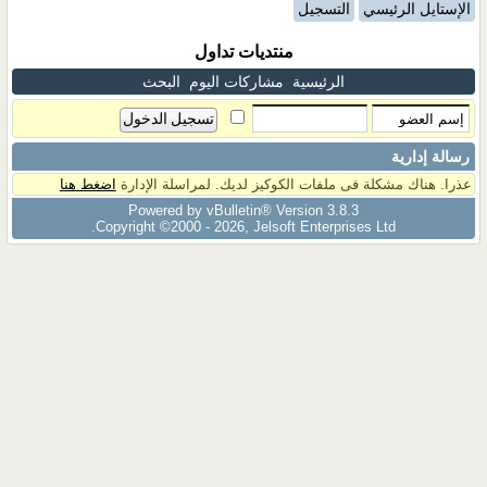
الإستايل الرئيسي
التسجيل
منتديات تداول
الرئيسية
مشاركات اليوم
البحث
رسالة إدارية
عذرا. هناك مشكلة فى ملفات الكوكيز لديك. لمراسلة الإدارة
اضغط هنا
Powered by vBulletin® Version 3.8.3
Copyright ©2000 - 2026, Jelsoft Enterprises Ltd.