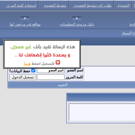
التسجيل
طلب كود تنشيط العضوية
تنشيط العضوية
استعادة كلمة المرور
دية
دليل مزودي المعلومات
مواقع غير مرخص لها
اء السوق
للتسجيل اضغط
هـنـا
اسم العضو
حفظ البيانات؟
كلمة المرور
التقويم