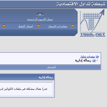
سوق الاسهم الرئيسية
مؤشرات السوق
اسعار النفط
منتديات تداول
رسالة إدارية
التسجيل
رسالة إدارية
عذرا. هناك مشكلة فى ملفات الكوكيز لديك