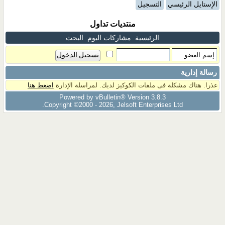
الإستايل الرئيسي
التسجيل
منتديات تداول
الرئيسية
مشاركات اليوم
البحث
رسالة إدارية
عذرا. هناك مشكلة فى ملفات الكوكيز لديك. لمراسلة الإدارة
اضغط هنا
Powered by vBulletin® Version 3.8.3
Copyright ©2000 - 2026, Jelsoft Enterprises Ltd.