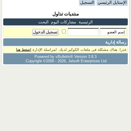
الإستايل الرئيسي
التسجيل
منتديات تداول
الرئيسية
مشاركات اليوم
البحث
رسالة إدارية
عذرا. هناك مشكلة فى ملفات الكوكيز لديك. لمراسلة الإدارة
اضغط هنا
Powered by vBulletin® Version 3.8.3
Copyright ©2000 - 2026, Jelsoft Enterprises Ltd.